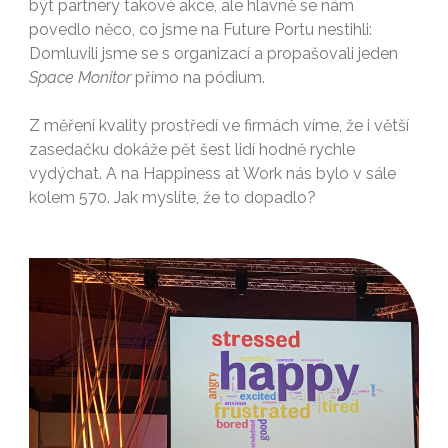
být partnery takové akce, ale hlavně se nám
povedlo něco, co jsme na Future Portu nestihli:
Domluvili jsme se s organizací a propašovali jeden
Space Monitor
přímo na pódium.
Z měření kvality prostředí ve firmách víme, že i větší
zasedačku dokáže pět šest lidí hodně rychle
vydýchat. A na Happiness at Work nás bylo v sále
kolem 570. Jak myslíte, že to dopadlo?