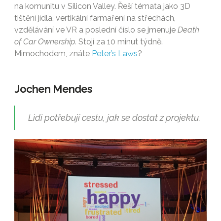
na komunitu v Silicon Valley. Řeší témata jako 3D
tištění jídla, vertikální farmaření na střechách,
vzdělávání ve VR a poslední číslo se jmenuje
Death
of Car Ownership.
Stojí za 10 minut týdně.
Mimochodem, znáte
Peter’s Laws
?
Jochen Mendes
Lidi potřebují cestu, jak se dostat z projektu.