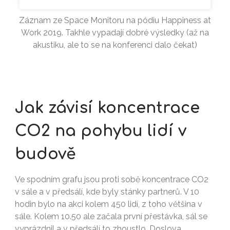
Záznam ze Space Monitoru na pódiu Happiness at
Work 2019. Takhle vypadají dobré výsledky (až na
akustiku, ale to se na konferenci dalo čekat)
Jak závisí koncentrace
CO2 na pohybu lidí v
budově
Ve spodním grafu jsou proti sobě koncentrace CO2
v sále a v předsálí, kde byly stánky partnerů. V 10
hodin bylo na akci kolem 450 lidí, z toho většina v
sále. Kolem 10.50 ale začala první přestávka, sál se
vyprázdnil a v předsálí to zhoustlo. Doslova.