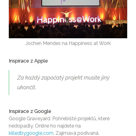
Jochen Mendes na Happiness at Work
Inspirace z Apple
Za každý započatý projekt musíte jiný
ukončit.
Inspirace z Google
Google Graveyard. Pohřebiště projektů, které
nedopadly. Online ho najdete na
killedbygoogle.com
. Zajímavá podívaná.