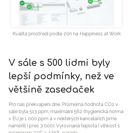
Kvalita prostředí podle zón na Happiness at Work
V sále s 500 lidmi byly
lepší podmínky, než ve
většině zasedaček
Pro nás překvapení dne. Průměrná hodnota CO2 v
sále byla 513 ppm, maximální 562 (hygienická norma
v EU je 1 000 ppm a v některých kancelářích jsme
naměřili i přes 3 000). Vyrovnaná teplota i vlhkost s
průměrem 23°C a 47,5%, paráda.