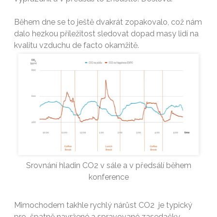
Během dne se to ještě dvakrát zopakovalo, což nám
dalo hezkou příležitost sledovat dopad masy lidí na
kvalitu vzduchu de facto okamžitě.
Srovnání hladin CO2 v sále a v předsálí během
konference
Mimochodem takhle rychlý nárůst CO2 je typický
pro špatně navržené a spravované zasedačky.