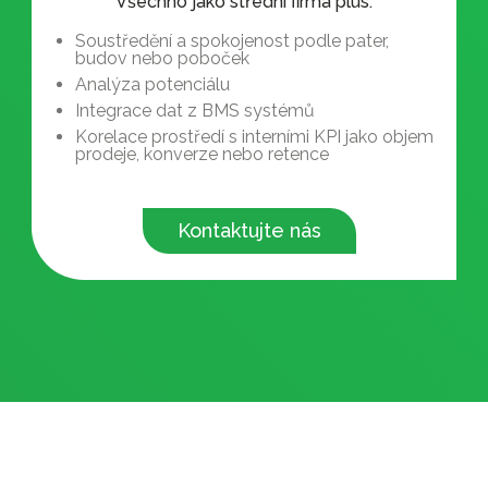
Všechno jako střední firma plus:
Soustředění a spokojenost podle pater,
budov nebo poboček
Analýza potenciálu
Integrace dat z BMS systémů
Korelace prostředí s interními KPI jako objem
prodeje, konverze nebo retence
Kontaktujte nás