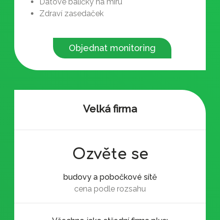
Datové balíčky na míru
Zdraví zasedaček
Objednat monitoring
Velká firma
Ozvěte se
budovy a pobočkové sítě
cena podle rozsahu