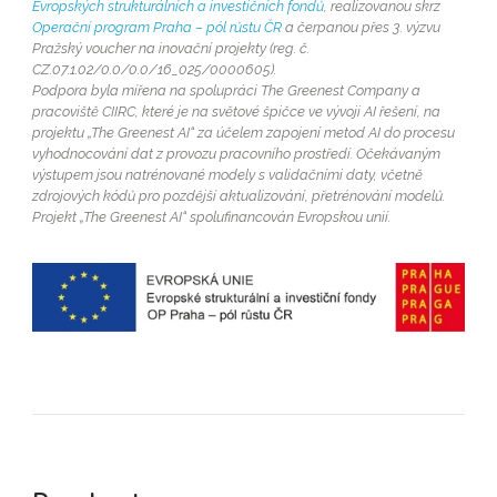
Evropských strukturálních a investičních fondů
, realizovanou skrz
Operační program Praha – pól růstu ČR
a čerpanou přes 3. výzvu
Pražský voucher na inovační projekty (reg. č.
CZ.07.1.02/0.0/0.0/16_025/0000605).
Podpora byla mířena na spolupráci The Greenest Company a
pracoviště CIIRC, které je na světové špičce ve vývoji AI řešení, na
projektu „The Greenest AI“ za účelem zapojení metod AI do procesu
vyhodnocování dat z provozu pracovního prostředí. Očekávaným
výstupem jsou natrénované modely s validačními daty, včetně
zdrojových kódů pro pozdější aktualizování, přetrénování modelů.
Projekt „The Greenest AI“ spolufinancován Evropskou unií.